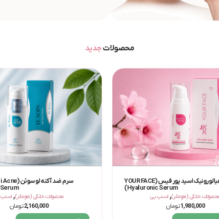
محصولات
جدید
سرم هیالورونیک اسید یور فیس (YOUR FACE
سرم ضد آکنه ل
Hyaluronic Serum)
Serum) 30 میلی‌لیتر
,
,
حصولات خانگی (هومکر)
اسنپ پی
محصولات خانگی (هومکر)
اسنپ 
1,980,000
تومان
2,160,000
تومان