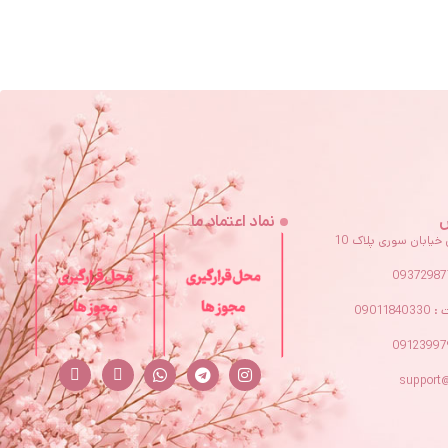
س
نماد اعتماد ما
 خیابان سوری پلاک 10
09011
support