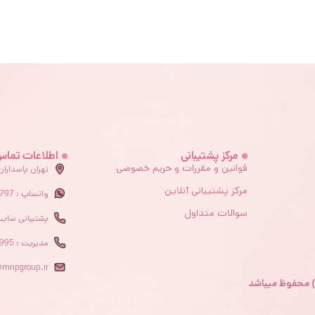
مرکز پشتیبانی
اطلاعات تما
قوانین و مقررات و حریم خصوصی
تهران پاسداران
مرکز پشتیبانی آنلاین
واتساپ : 09372987797
سوالات متداول
پشتیبانی سایت : 840330
مدیریت : 09123997995
@mnpgroup.ir