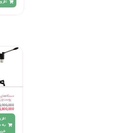
افزو
دستگاه‌های 
پوست و زی
4,900,000
4,800,000
افز
به 
خرید