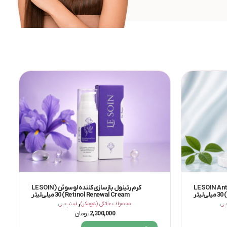
وسوئن (LE SOIN Anti Acne
کرم رتینول بازسازی‌کننده لوسوئن (LE SOIN
Retinol Renewal Cream) 30 میلی‌لیتر
,
پی
محصولات خانگی (هومکر)
اسنپ پی
2,300,000
تومان